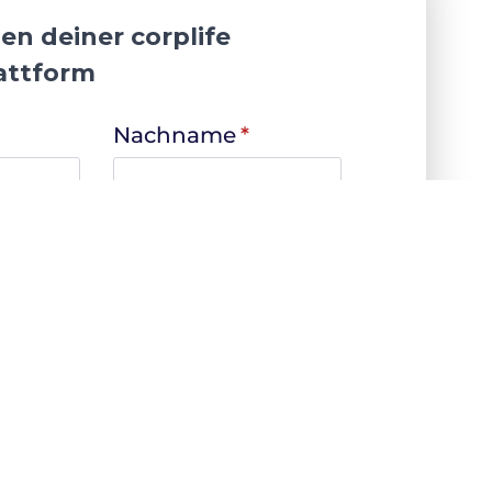
en deiner corplife
lattform
Nachname
*
nzahl
*
tscheiden, mit welcher E-