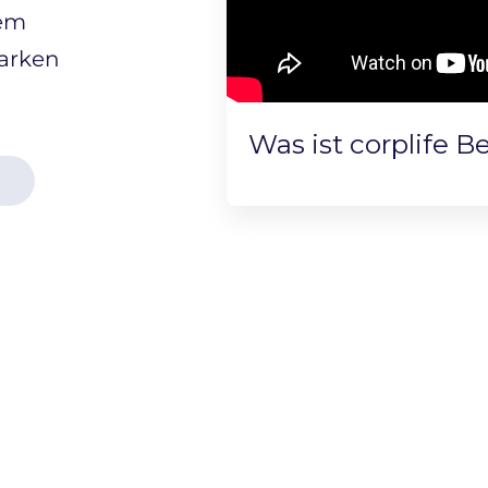
nem
Marken
Was ist corplife B