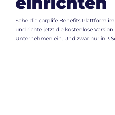
einrichten
Sehe die corplife Benefits Plattform im
und richte jetzt die kostenlose Version 
Unternehmen ein. Und zwar nur in 3 Sc
An
Schri
Fülle
Form
der 
Seit
sende