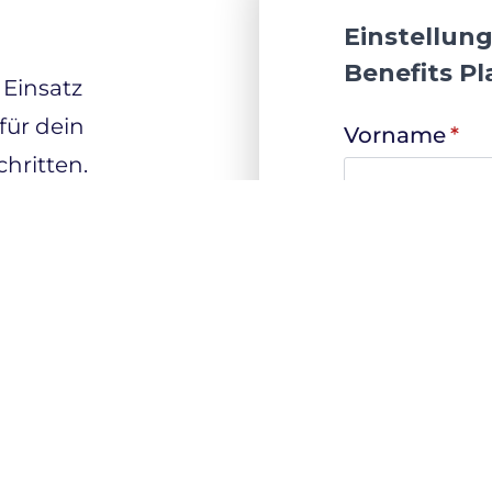
Einstellung
Benefits P
 Einsatz
für dein
Vorname
*
hritten.
E-mail
*
frage
tt 1
Mitarbeitera
 das
ular auf
rechten
e aus und
Du kannst en
 es ab.