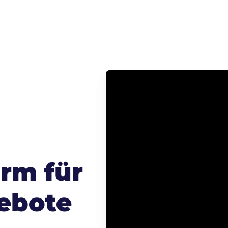
orm für
ebote