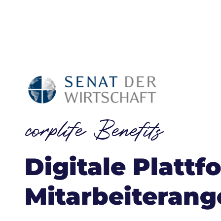
corplife Benefits
Digitale Plattf
Mitarbeiterang