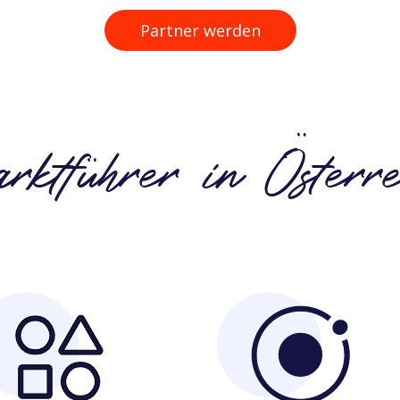
Partner werden
rktführer in Österre