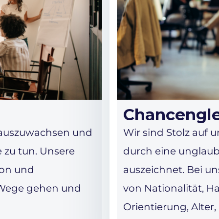
Chancenglei
hinauszuwachsen und
Wir sind Stolz auf 
e zu tun. Unsere
durch eine unglaub
ion und
auszeichnet. Bei u
e Wege gehen und
von Nationalität, Ha
Orientierung, Alter