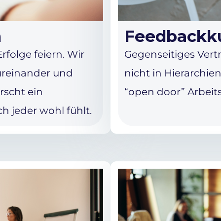
m
Feedbackku
olge feiern. Wir
Gegenseitiges Vert
üreinander und
nicht in Hierarchi
rscht ein
“open door” Arbeit
h jeder wohl fühlt.