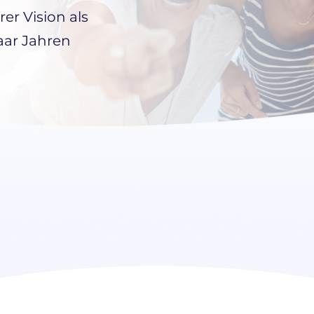
er Vision als
aar Jahren