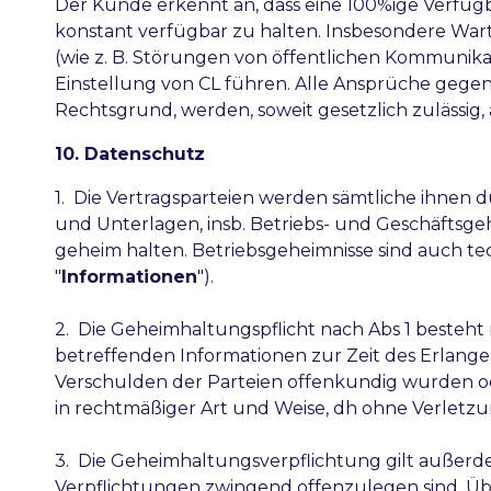
Der Kunde erkennt an, dass eine 100%ige Verfügbar
konstant verfügbar zu halten. Insbesondere Wartu
(wie z. B. Störungen von öffentlichen Kommunik
Einstellung von CL führen. Alle Ansprüche gege
Rechtsgrund, werden, soweit gesetzlich zulässig,
10. Datenschutz
1. Die Vertragsparteien werden sämtliche ihnen
und Unterlagen, insb. Betriebs- und Geschäftsgeh
geheim halten. Betriebsgeheimnisse sind auch
"
Informationen
").
2. Die Geheimhaltungspflicht nach Abs 1 besteht 
betreffenden Informationen zur Zeit des Erlangen
Verschulden der Parteien offenkundig wurden oder
in rechtmäßiger Art und Weise, dh ohne Verletz
3. Die Geheimhaltungsverpflichtung gilt außerde
Verpflichtungen zwingend offenzulegen sind. Üb