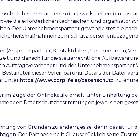
n Datenschutzbestimmungen in der jeweils geltenden Fass
wie die erforderlichen technischen und organisatori
lten. Der Unternehmenspartner gewährleistet die nac
n Sicherheitsmaßnahmen zum Schutz personenbezogene
rtner (Ansprechpartner, Kontaktdaten, Unternehmen, Ve
fzeit und danach für die steuerrechtliche Aufbewahrung
ich Auftragsverarbeiter und der Unternehmenspartner V
er Bestandteil dieser Vereinbarung. Details der Datenve
bar unter
https://www.corplife.at/datenschutz
, zu entn
 die er im Zuge der Onlinekäufe erhält, unter Einhaltu
kommenden Datenschutzbestimmungen jeweils den geset
Nennung von Gründen zu ändern, es sei denn, das ist für
tigen. Der Partner erteilt CL ausdrücklich seine Zus