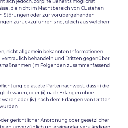
t sich jedoch, corplife Benefits möglichst
isse, die nicht im Machtbereich von CL stehen
igen Störungen oder zur vorübergehenden
ungen zurückzuführen sind, gleich aus welchem
en, nicht allgemein bekannten Informationen
n - vertraulich behandeln und Dritten gegenüber
heitsmaßnahmen (im Folgenden zusammenfassend
chtung belastete Partei nachweist, dass (i) die
lich waren, oder (ii) nach Erlangen ohne
nt waren oder (iv) nach dem Erlangen von Dritten
 wurden.
oder gerichtlicher Anordnung oder gesetzlicher
teien unverzüglich untereinander verständigen.