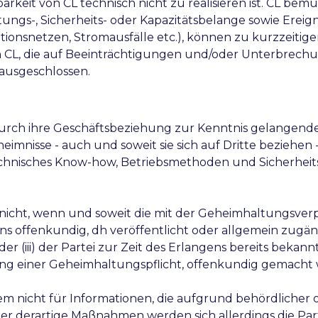
keit von CL technisch nicht zu realisieren ist. CL bemüh
ngs-, Sicherheits- oder Kapazitätsbelange sowie Ereign
ationsnetzen, Stromausfälle etc.), können zu kurzzeit
n CL, die auf Beeinträchtigungen und/oder Unterbrech
 ausgeschlossen.
 durch ihre Geschäftsbeziehung zur Kenntnis gelangend
eimnisse - auch und soweit sie sich auf Dritte beziehe
 technisches Know-how, Betriebsmethoden und Sicher
nicht, wenn und soweit die mit der Geheimhaltungsverpfli
s offenkundig, dh veröffentlicht oder allgemein zugäng
 (iii) der Partei zur Zeit des Erlangens bereits bekan
ung einer Geheimhaltungspflicht, offenkundig gemacht
m nicht für Informationen, die aufgrund behördlicher 
er derartige Maßnahmen werden sich allerdings die Par