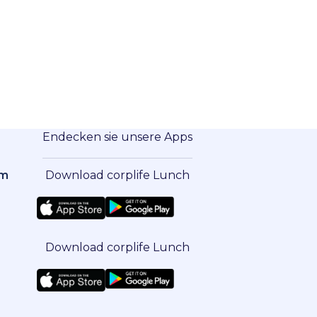
Endecken sie unsere Apps
om
Download corplife Lunch
Download corplife Lunch