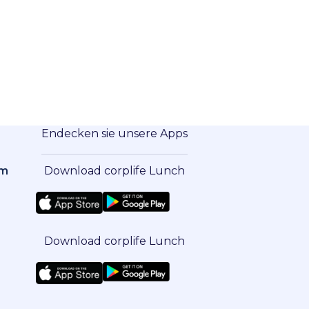
Endecken sie unsere Apps
om
Download corplife Lunch
Download corplife Lunch