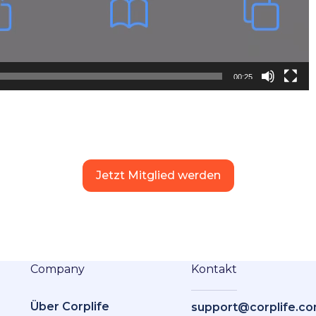
00:25
Jetzt Mitglied werden
Company
Kontakt
Über Corplife
support@corplife.c