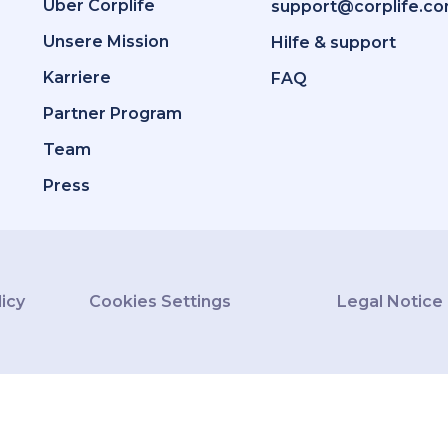
Über Corplife
support@corplife.c
Unsere Mission
Hilfe & support
Karriere
FAQ
Partner Program
Team
Press
licy
Cookies Settings
Legal Notice