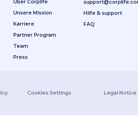
Über Corplife
support@corplife.c
Unsere Mission
Hilfe & support
Karriere
FAQ
Partner Program
Team
Press
licy
Cookies Settings
Legal Notice